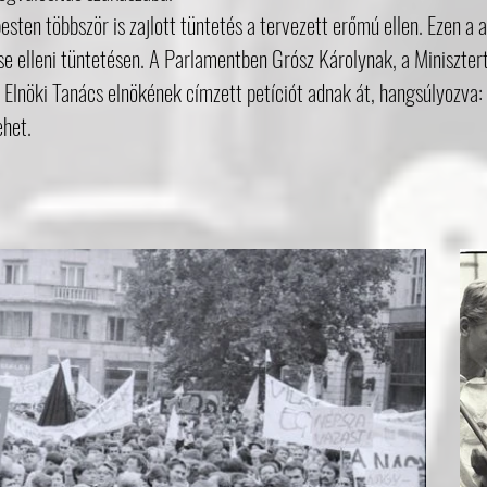
ten többször is zajlott tüntetés a tervezett erőmú ellen. Ezen a 
e elleni tüntetésen. A Parlamentben Grósz Károlynak, a Miniszt
z Elnöki Tanács elnökének címzett petíciót adnak át, hangsúlyozva
ehet.