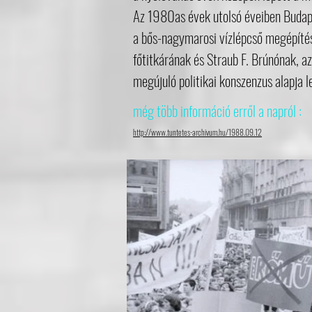
Az 1980as évek utolsó éveiben Budapes
a bős-nagymarosi vízlépcső megépítés
főtitkárának és Straub F. Brúnónak, a
megújuló politikai konszenzus alapja l
még több információ erről a napról :
http://www.tuntetes-archivum.hu/1988.09.12