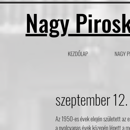
Nagy Pirosk
KEZDŐLAP
NAGY P
szeptember 12.
Az 1950-es évek elején született az 
a nyolcvanas évek közepén lépett a m