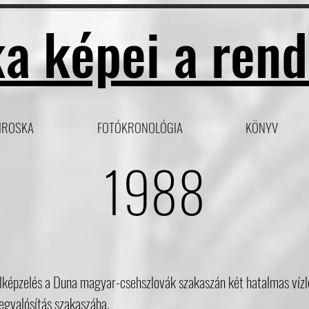
a képei a rend
IROSKA
FOTÓKRONOLÓGIA
KÖNYV
1988
elképzelés a Duna magyar-csehszlovák szakaszán két hatalmas vízlé
egvalósítás szakaszába.