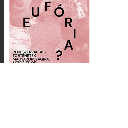
Contact
piroska62@gmail.com
The photographs on this website:
nagypiroskaphoto: Nagy Piroska képei a
rendszerváltásrólare in the property of Piroska