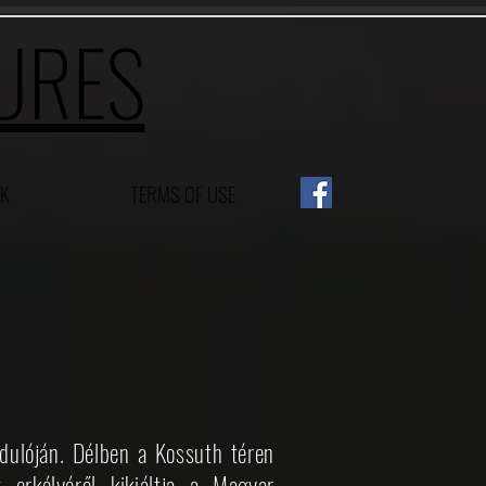
TURES
K
TERMS OF USE
ulóján. Délben a Kossuth téren
 erkélyéről kikiáltja a Magyar