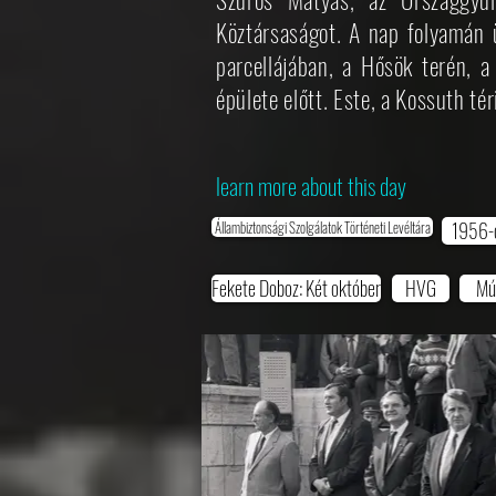
Köztársaságot. A nap folyamán 
parcellájában, a Hősök terén, 
épülete előtt. Este, a Kossuth t
learn more about this day
Állambiztonsági Szolgálatok Történeti Levéltára
1956-o
Fekete Doboz: Két október
HVG
Mú