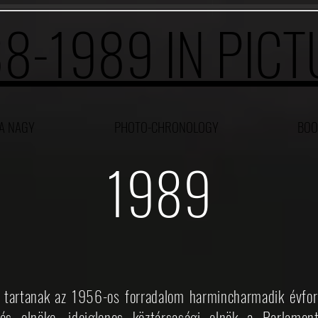
8-1989 IN PIC
A NAGY
PHOTO-CHRONOLOGY
BOO
1989
 tartanak az 1956-os forradalom harmincharmadik évford
s elnöke, ideiglenes köztársasági elnök a Parlament