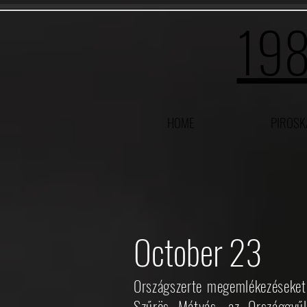
198
HOME
PIROSK
October 23
Országszerte megemlékezéseket
Szűrös Mátyás, az Országgyűlé