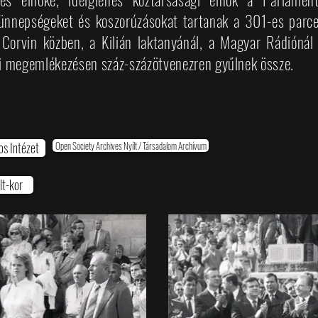
ünnepségeket és koszorúzásokat tartanak a 301-es parce
a Corvin közben, a Kilián laktanyánál, a Magyar Rádióná
éri megemlékezésen száz-százötvenezren gyűlnek össze.
s Intézet
Open Society Archives Nyílt / Társadalom Archívum
lt-kor